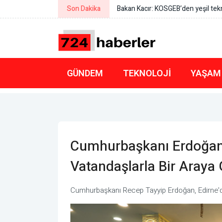
Son Dakika
KEGM: Çanakkale Boğazı’nda arızal
GÜNDEM
TEKNOLOJI
YAŞAM
Cumhurbaşkanı Erdoğan,
Vatandaşlarla Bir Araya 
Cumhurbaşkanı Recep Tayyip Erdoğan, Edirne'de