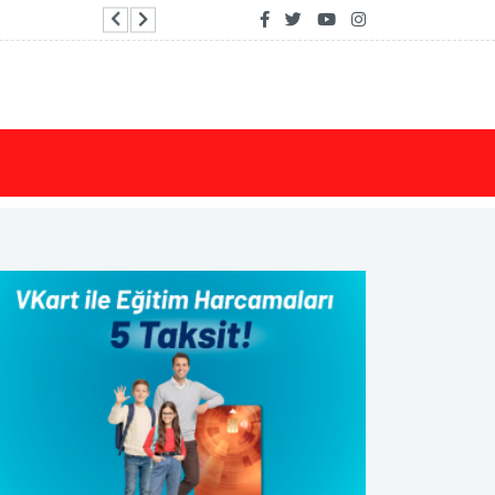
Bakan Işıkhan: Genç istihdamını en çok artıran