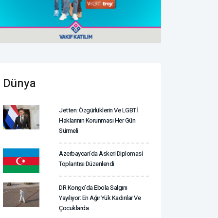
Dünya
Jetten: Özgürlüklerin Ve LGBTİ
Haklarının Korunması Her Gün
Sürmeli
Azerbaycan’da Askeri Diplomasi
Toplantısı Düzenlendi
DR Kongo’da Ebola Salgını
Yayılıyor: En Ağır Yük Kadınlar Ve
Çocuklarda