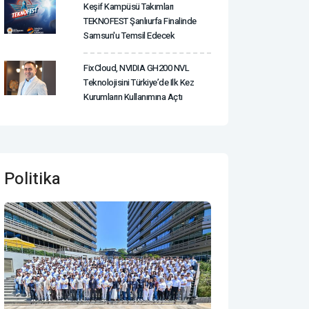
Keşif Kampüsü Takımları
TEKNOFEST Şanlıurfa Finalinde
Samsun'u Temsil Edecek
FixCloud, NVIDIA GH200 NVL
Teknolojisini Türkiye’de Ilk Kez
Kurumların Kullanımına Açtı
Politika