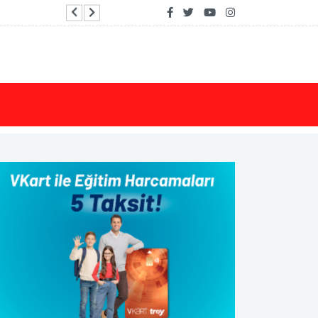
Uraloğlu: Kayseri’nin üretim ve ticaret gücünü da