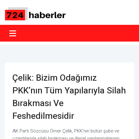
Çelik: Bizim Odağımız
PKK’nın Tüm Yapılarıyla Silah
Bırakması Ve
Feshedilmesidir
AK Parti Sözcüsü Ömer Çelik, PKK’nın bütün şube ve
uzantılarıyla silah bırakması ve illegal yapılanmalarının