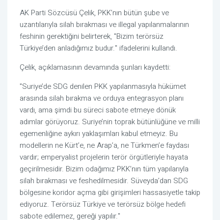
AK Parti Sözcüsü Çelik, PKK’nın bütün şube ve
uzantılarıyla silah bırakması ve illegal yapılanmalarının
feshinin gerektiğini belirterek, "Bizim terörsüz
Türkiye’den anladığımız budur." ifadelerini kullandı.
Çelik, açıklamasının devamında şunları kaydetti:
"Suriye’de SDG denilen PKK yapılanmasıyla hükümet
arasında silah bırakma ve orduya entegrasyon planı
vardı, ama şimdi bu süreci sabote etmeye dönük
adımlar görüyoruz. Suriye’nin toprak bütünlüğüne ve milli
egemenliğine aykırı yaklaşımları kabul etmeyiz. Bu
modellerin ne Kürt’e, ne Arap’a, ne Türkmen’e faydası
vardır; emperyalist projelerin terör örgütleriyle hayata
geçirilmesidir. Bizim odağımız PKK’nın tüm yapılarıyla
silah bırakması ve feshedilmesidir. Süveyda’dan SDG
bölgesine koridor açma gibi girişimleri hassasiyetle takip
ediyoruz. Terörsüz Türkiye ve terörsüz bölge hedefi
sabote edilemez, gereği yapılır."